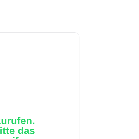
urufen.
itte das