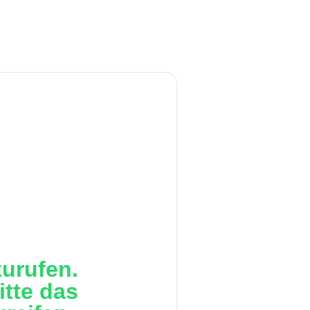
urufen.
itte das